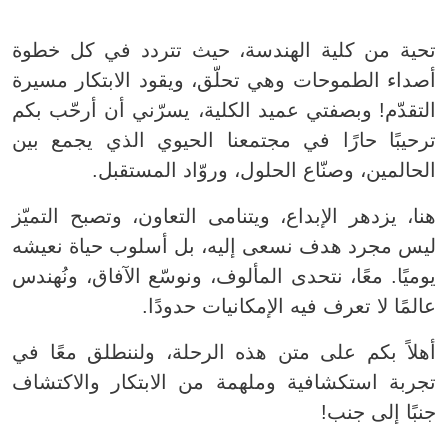
تحية من كلية الهندسة، حيث تتردد في كل خطوة
أصداء الطموحات وهي تحلّق، ويقود الابتكار مسيرة
التقدّم! وبصفتي عميد الكلية، يسرّني أن أرحّب بكم
ترحيبًا حارًا في مجتمعنا الحيوي الذي يجمع بين
الحالمين، وصنّاع الحلول، وروّاد المستقبل.
هنا، يزدهر الإبداع، ويتنامى التعاون، وتصبح التميّز
ليس مجرد هدف نسعى إليه، بل أسلوب حياة نعيشه
يوميًا. معًا، نتحدى المألوف، ونوسّع الآفاق، ونُهندس
عالمًا لا تعرف فيه الإمكانيات حدودًا.
أهلاً بكم على متن هذه الرحلة، ولننطلق معًا في
تجربة استكشافية وملهمة من الابتكار والاكتشاف
جنبًا إلى جنب!